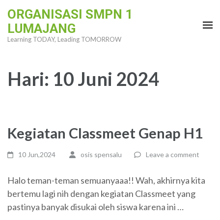
Skip
ORGANISASI SMPN 1
to
LUMAJANG
content
Learning TODAY, Leading TOMORROW
(Press
Enter)
Hari:
10 Juni 2024
Kegiatan Classmeet Genap H1
10 Jun,2024
osis spensalu
Leave a comment
Halo teman-teman semuanyaaa!! Wah, akhirnya kita
bertemu lagi nih dengan kegiatan Classmeet yang
pastinya banyak disukai oleh siswa karena ini …