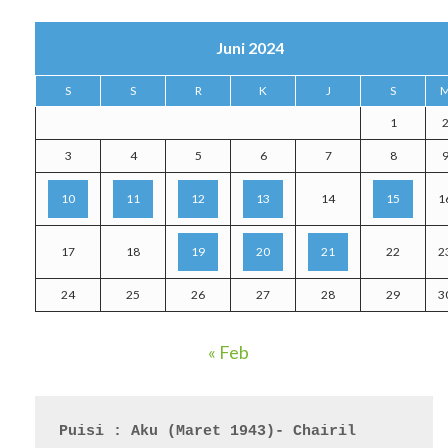
Juni 2024
S
S
R
K
J
S
1
3
4
5
6
7
8
10
11
12
13
14
15
1
17
18
19
20
21
22
2
24
25
26
27
28
29
3
« Feb
Puisi : Aku (Maret 1943)- Chairil 