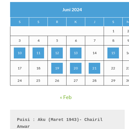
Juni 2024
S
S
R
K
J
S
1
3
4
5
6
7
8
10
11
12
13
14
15
1
17
18
19
20
21
22
2
24
25
26
27
28
29
3
« Feb
Puisi : Aku (Maret 1943)- Chairil 
Anwar