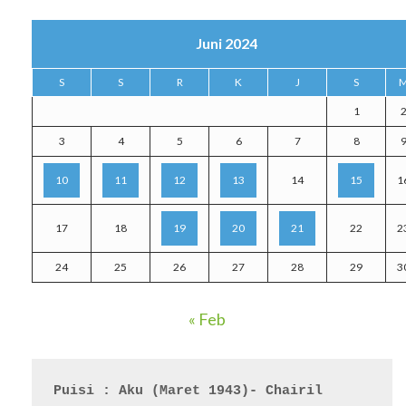
Juni 2024
S
S
R
K
J
S
1
3
4
5
6
7
8
10
11
12
13
14
15
1
17
18
19
20
21
22
2
24
25
26
27
28
29
3
« Feb
Puisi : Aku (Maret 1943)- Chairil 