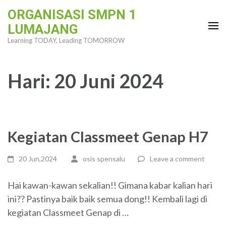
Skip
ORGANISASI SMPN 1
to
LUMAJANG
content
Learning TODAY, Leading TOMORROW
(Press
Enter)
Hari:
20 Juni 2024
Kegiatan Classmeet Genap H7
20 Jun,2024
osis spensalu
Leave a comment
Hai kawan-kawan sekalian!! Gimana kabar kalian hari
ini?? Pastinya baik baik semua dong!! Kembali lagi di
kegiatan Classmeet Genap di …