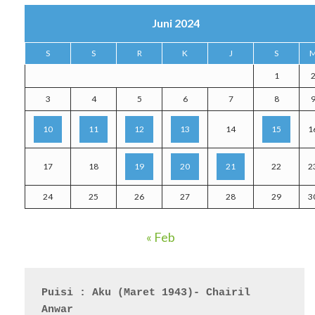
Juni 2024
S
S
R
K
J
S
1
3
4
5
6
7
8
10
11
12
13
14
15
1
17
18
19
20
21
22
2
24
25
26
27
28
29
3
« Feb
Puisi : Aku (Maret 1943)- Chairil 
Anwar