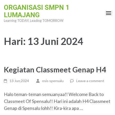
Skip
ORGANISASI SMPN 1
to
LUMAJANG
content
Learning TODAY, Leading TOMORROW
(Press
Enter)
Hari:
13 Juni 2024
Kegiatan Classmeet Genap H4
13 Jun,2024
osis spensalu
Leave a comment
Halo teman-teman semuanyaa!! Welcome Back to
Classmeet Of Spensalu!! Hari ini adalah H4 Classmeet
Genap di Spensalu lohh!! Kira-kira apa …