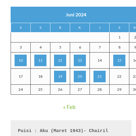
Juni 2024
S
S
R
K
J
S
1
3
4
5
6
7
8
10
11
12
13
14
15
1
17
18
19
20
21
22
2
24
25
26
27
28
29
3
« Feb
Puisi : Aku (Maret 1943)- Chairil 