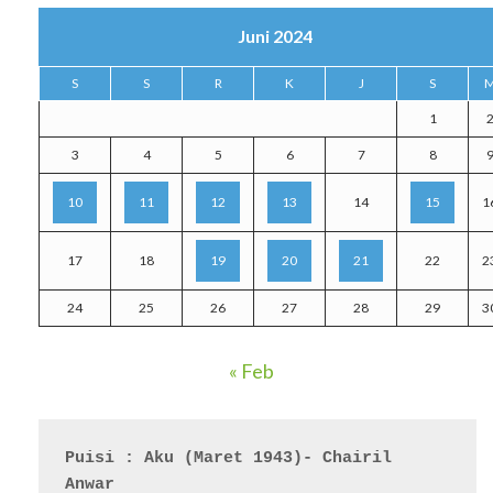
Juni 2024
S
S
R
K
J
S
1
3
4
5
6
7
8
10
11
12
13
14
15
1
17
18
19
20
21
22
2
24
25
26
27
28
29
3
« Feb
Puisi : Aku (Maret 1943)- Chairil 
Anwar