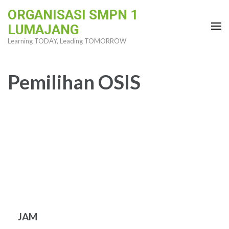
Skip
ORGANISASI SMPN 1
to
LUMAJANG
content
Learning TODAY, Leading TOMORROW
(Press
Enter)
Pemilihan OSIS
JAM