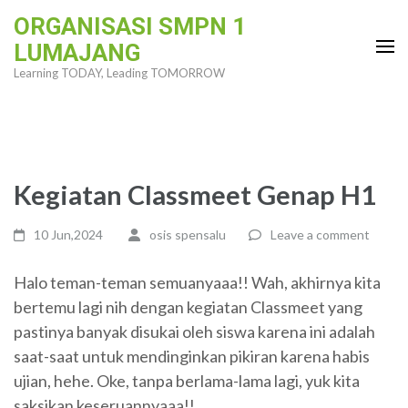
Skip
ORGANISASI SMPN 1
to
LUMAJANG
content
Learning TODAY, Leading TOMORROW
(Press
Enter)
Kegiatan Classmeet Genap H1
10 Jun,2024
osis spensalu
Leave a comment
Halo teman-teman semuanyaaa!! Wah, akhirnya kita
bertemu lagi nih dengan kegiatan Classmeet yang
pastinya banyak disukai oleh siswa karena ini adalah
saat-saat untuk mendinginkan pikiran karena habis
ujian, hehe. Oke, tanpa berlama-lama lagi, yuk kita
saksikan keseruannyaaa!!