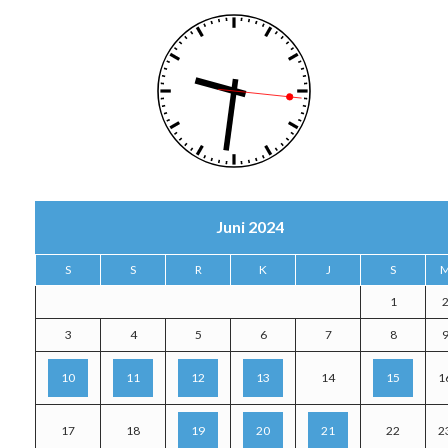
Juni 2024
S
S
R
K
J
S
1
3
4
5
6
7
8
10
11
12
13
14
15
1
17
18
19
20
21
22
2