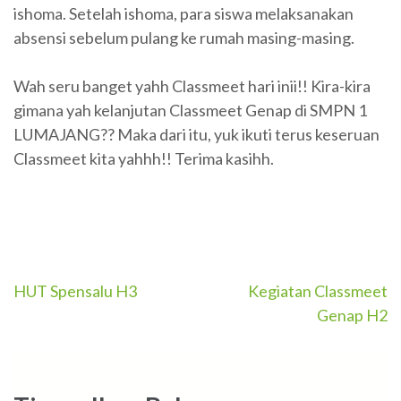
ishoma. Setelah ishoma, para siswa melaksanakan
absensi sebelum pulang ke rumah masing-masing.
Wah seru banget yahh Classmeet hari inii!! Kira-kira
gimana yah kelanjutan Classmeet Genap di SMPN 1
LUMAJANG?? Maka dari itu, yuk ikuti terus keseruan
Classmeet kita yahhh!! Terima kasihh.
Navigasi
HUT Spensalu H3
Kegiatan Classmeet
Genap H2
pos