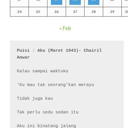
24
25
26
27
28
29
3
« Feb
Puisi : Aku (Maret 1943)- Chairil 
Anwar
Kalau sampai waktuku

'Ku mau tak seorang'kan merayu

Tidak juga kau

Tak perlu sedu sedan itu

Aku ini binatang jalang
