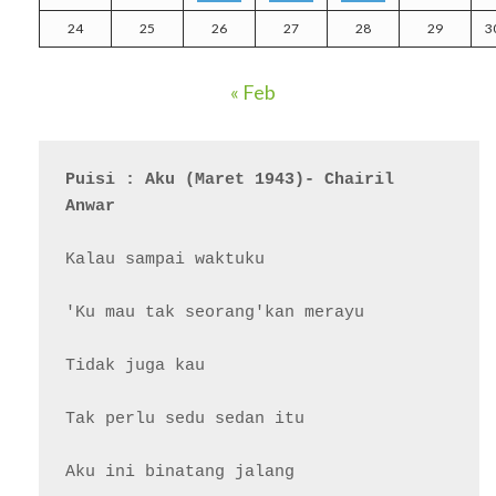
24
25
26
27
28
29
3
« Feb
Puisi : Aku (Maret 1943)- Chairil 
Anwar
Kalau sampai waktuku

'Ku mau tak seorang'kan merayu

Tidak juga kau

Tak perlu sedu sedan itu

Aku ini binatang jalang
