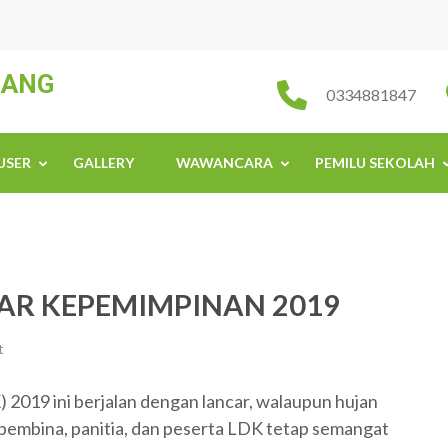
JANG
0334881847
USER
GALLERY
WAWANCARA
PEMILU SEKOLAH
AR KEPEMIMPINAN 2019
t
2019 ini berjalan dengan lancar, walaupun hujan
 pembina, panitia, dan peserta LDK tetap semangat