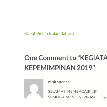
Navigasi
Rapat Pekan Bulan Bahasa
pos
One Comment to “KEGIAT
KEPEMIMPINAN 2019”
mpk spensalu
SELAMAT MEMBACA!!!!!!!!!!
SEMOGA MENGINSPIRASI
RE