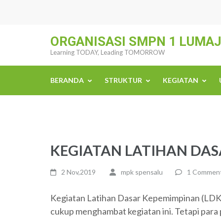
Skip
to
content
ORGANISASI SMPN 1 LUMA
(Press
Learning TODAY, Leading TOMORROW
Enter)
BERANDA
STRUKTUR
KEGIATAN
KEGIATAN LATIHAN DAS
2 Nov,2019
mpk spensalu
1 Commen
Kegiatan Latihan Dasar Kepemimpinan (LDK) 
cukup menghambat kegiatan ini. Tetapi para