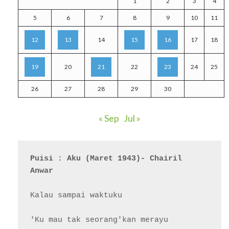
1
2
3
4
5
6
7
8
9
10
11
12
13
14
15
16
17
18
19
20
21
22
23
24
25
26
27
28
29
30
« Sep
Jul »
Puisi : Aku (Maret 1943)- Chairil 
Anwar
Kalau sampai waktuku

'Ku mau tak seorang'kan merayu
