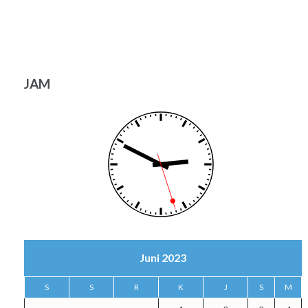
JAM
Juni 2023
S
S
R
K
J
S
M