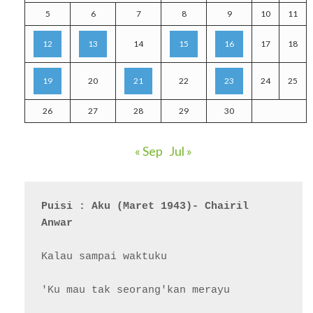
5
6
7
8
9
10
11
12
13
14
15
16
17
18
19
20
21
22
23
24
25
26
27
28
29
30
« Sep
Jul »
Puisi : Aku (Maret 1943)- Chairil 
Anwar
Kalau sampai waktuku

'Ku mau tak seorang'kan merayu
