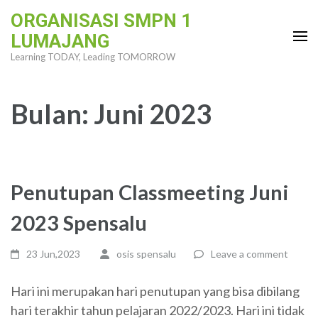
Skip
ORGANISASI SMPN 1
to
LUMAJANG
content
Learning TODAY, Leading TOMORROW
(Press
Enter)
Bulan:
Juni 2023
Penutupan Classmeeting Juni
2023 Spensalu
23 Jun,2023
osis spensalu
Leave a comment
Hari ini merupakan hari penutupan yang bisa dibilang
hari terakhir tahun pelajaran 2022/2023. Hari ini tidak