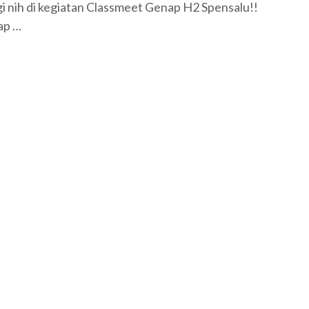
 nih di kegiatan Classmeet Genap H2 Spensalu!!
ap …