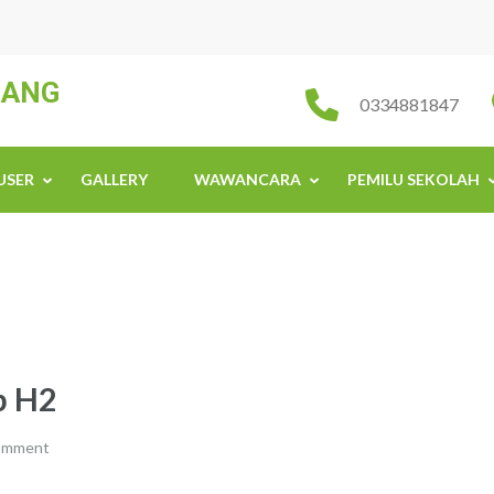
JANG
0334881847
USER
GALLERY
WAWANCARA
PEMILU SEKOLAH
p H2
comment