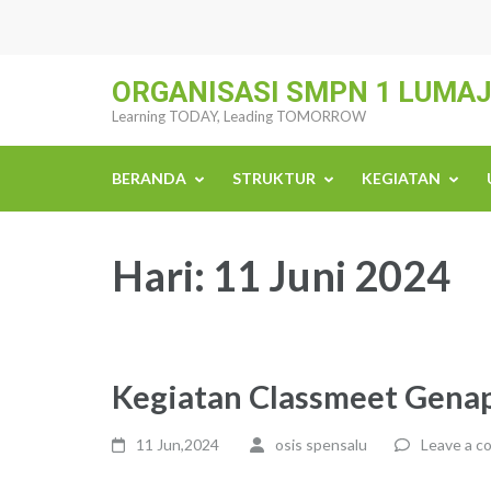
Skip
to
content
ORGANISASI SMPN 1 LUMA
(Press
Learning TODAY, Leading TOMORROW
Enter)
BERANDA
STRUKTUR
KEGIATAN
Hari:
11 Juni 2024
Kegiatan Classmeet Gena
11 Jun,2024
osis spensalu
Leave a 