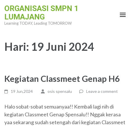
Skip
ORGANISASI SMPN 1
to
LUMAJANG
content
Learning TODAY, Leading TOMORROW
(Press
Enter)
Hari:
19 Juni 2024
Kegiatan Classmeet Genap H6
19 Jun,2024
osis spensalu
Leave a comment
Halo sobat-sobat semuanyaa!! Kembali lagi nih di
kegiatan Classmeet Genap Spensalu!! Nggak kerasa
yaa sekarang sudah setengah dari kegiatan Classmeet