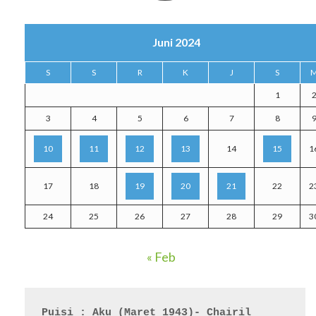
Juni 2024
S
S
R
K
J
S
1
3
4
5
6
7
8
10
11
12
13
14
15
1
17
18
19
20
21
22
2
24
25
26
27
28
29
3
« Feb
Puisi : Aku (Maret 1943)- Chairil 