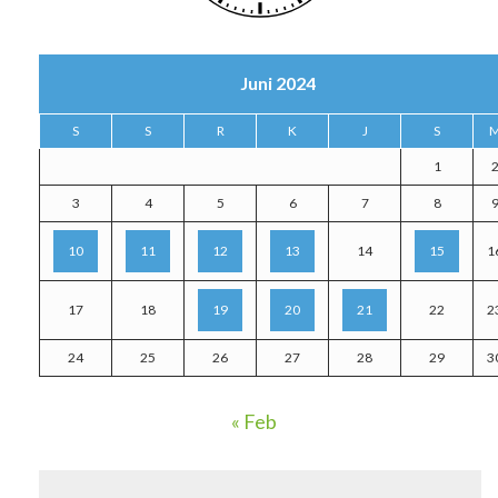
Juni 2024
S
S
R
K
J
S
1
3
4
5
6
7
8
10
11
12
13
14
15
1
17
18
19
20
21
22
2
24
25
26
27
28
29
3
« Feb