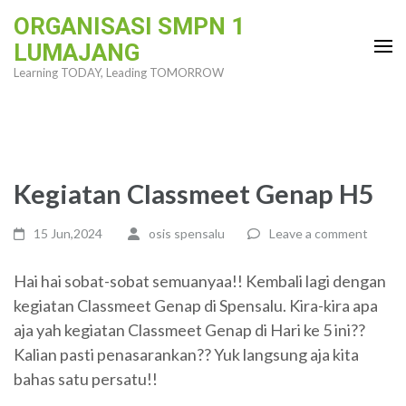
Skip
ORGANISASI SMPN 1
to
LUMAJANG
content
Learning TODAY, Leading TOMORROW
(Press
Enter)
Kegiatan Classmeet Genap H5
15 Jun,2024
osis spensalu
Leave a comment
Hai hai sobat-sobat semuanyaa!! Kembali lagi dengan
kegiatan Classmeet Genap di Spensalu. Kira-kira apa
aja yah kegiatan Classmeet Genap di Hari ke 5 ini??
Kalian pasti penasarankan?? Yuk langsung aja kita
bahas satu persatu!!