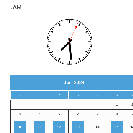
JAM
Juni 2024
S
S
R
K
J
S
1
3
4
5
6
7
8
10
11
12
13
14
15
1