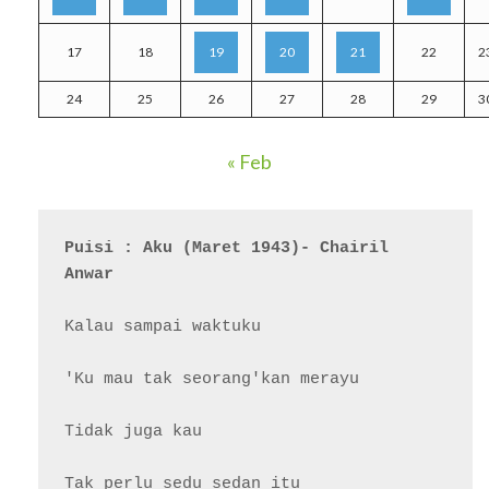
17
18
19
20
21
22
2
24
25
26
27
28
29
3
« Feb
Puisi : Aku (Maret 1943)- Chairil 
Anwar
Kalau sampai waktuku

'Ku mau tak seorang'kan merayu

Tidak juga kau

Tak perlu sedu sedan itu
