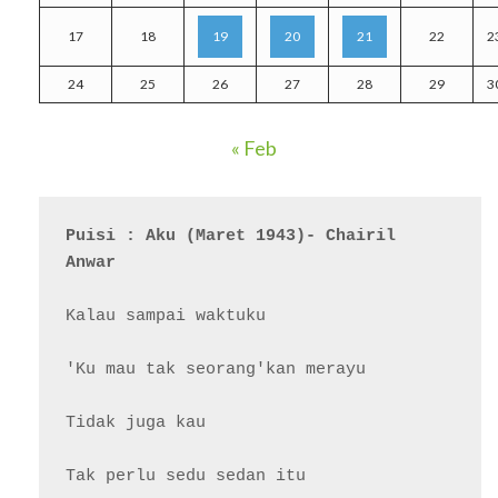
17
18
19
20
21
22
2
24
25
26
27
28
29
3
« Feb
Puisi : Aku (Maret 1943)- Chairil 
Anwar
Kalau sampai waktuku

'Ku mau tak seorang'kan merayu

Tidak juga kau

Tak perlu sedu sedan itu
