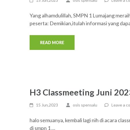
15 Jun,2023
osis spensalu
Leave a 
Yang alhamdulillah, SMPN 1 Lumajang meraih
peserta: Demikian,itulah informasi yang dap
READ MORE
H3 Classmeeting Juni 202
15 Jun,2023
osis spensalu
Leave a 
halo semuanya, kembali lagi nih di acara clas
di smpn 1 …