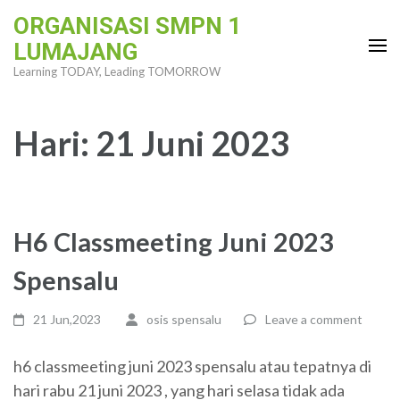
Skip
ORGANISASI SMPN 1
to
LUMAJANG
content
Learning TODAY, Leading TOMORROW
(Press
Enter)
Hari:
21 Juni 2023
H6 Classmeeting Juni 2023
Spensalu
21 Jun,2023
osis spensalu
Leave a comment
h6 classmeeting juni 2023 spensalu atau tepatnya di
hari rabu 21 juni 2023 , yang hari selasa tidak ada