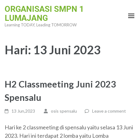
Skip
ORGANISASI SMPN 1
to
LUMAJANG
content
Learning TODAY, Leading TOMORROW
(Press
Enter)
Hari:
13 Juni 2023
H2 Classmeeting Juni 2023
Spensalu
13 Jun,2023
osis spensalu
Leave a comment
Hari ke 2 classmeeting di spensalu yaitu selasa 13 Juni
2023. Hari ini terdapat 2 lomba yaitu Lomba