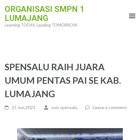
Skip
ORGANISASI SMPN 1
to
LUMAJANG
content
Learning TODAY, Leading TOMORROW
(Press
Enter)
SPENSALU RAIH JUARA
UMUM PENTAS PAI SE KAB.
LUMAJANG
15 Jun,2023
osis spensalu
Leave a comment