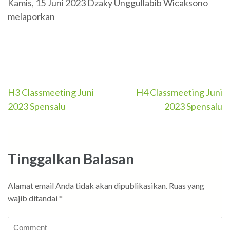
Kamis, 15 Juni 2023 Dzaky Unggullabib Wicaksono
melaporkan
Navigasi
H3 Classmeeting Juni
H4 Classmeeting Juni
2023 Spensalu
2023 Spensalu
pos
Tinggalkan Balasan
Alamat email Anda tidak akan dipublikasikan.
Ruas yang
wajib ditandai
*
Comment