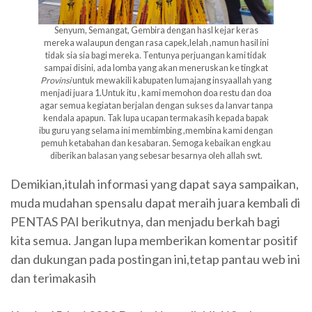
Senyum, Semangat, Gembira dengan hasl kejar keras
mereka walaupun dengan rasa capek,lelah ,namun hasil ini
tidak sia sia bagi mereka. Tentunya perjuangan kami tidak
sampai disini, ada lomba yang akan meneruskan ke tingkat
Provinsi
untuk mewakili kabupaten lumajang insyaallah yang
menjadi juara 1.Untuk itu , kami memohon doa restu dan doa
agar semua kegiatan berjalan dengan sukses da lanvar tanpa
kendala apapun. Tak lupa ucapan termakasih kepada bapak
ibu guru yang selama ini membimbing ,membina kami dengan
pemuh ketabahan dan kesabaran. Semoga kebaikan engkau
diberikan balasan yang sebesar besarnya oleh allah swt.
Demikian,itulah informasi yang dapat saya sampaikan,
muda mudahan spensalu dapat meraih juara kembali di
PENTAS PAI berikutnya, dan menjadu berkah bagi
kita semua. Jangan lupa memberikan komentar positif
dan dukungan pada postingan ini,tetap pantau web ini
dan terimakasih