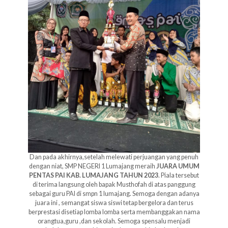
Dan pada akhirnya,setelah melewati perjuangan yang penuh
dengan niat, SMP NEGERI 1 Lumajang meraih
JUARA UMUM
PENTAS PAI KAB. LUMAJANG TAHUN 2023
. Piala tersebut
di terima langsung oleh bapak Musthofah di atas panggung
sebagai guru PAI di smpn 1 lumajang. Semoga dengan adanya
juara ini , semangat siswa siswi tetap bergelora dan terus
berprestasi disetiap lomba lomba serta membanggakan nama
orangtua,guru ,dan sekolah. Semoga spensalu menjadi