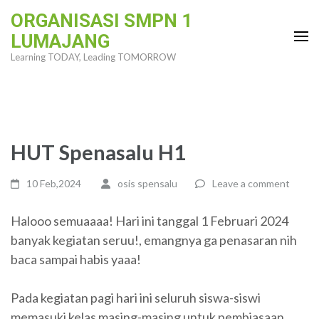
Skip
ORGANISASI SMPN 1
to
LUMAJANG
content
Learning TODAY, Leading TOMORROW
(Press
Enter)
HUT Spenasalu H1
10 Feb,2024
osis spensalu
Leave a comment
Halooo semuaaaa! Hari ini tanggal 1 Februari 2024
banyak kegiatan seruu!, emangnya ga penasaran nih
baca sampai habis yaaa!
Pada kegiatan pagi hari ini seluruh siswa-siswi
memasuki kelas masing-masing untuk pembiasaan