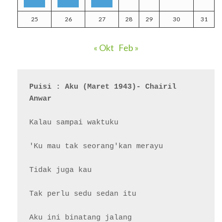
25
26
27
28
29
30
31
« Okt
Feb »
Puisi : Aku (Maret 1943)- Chairil 
Anwar
Kalau sampai waktuku

'Ku mau tak seorang'kan merayu

Tidak juga kau

Tak perlu sedu sedan itu

Aku ini binatang jalang
