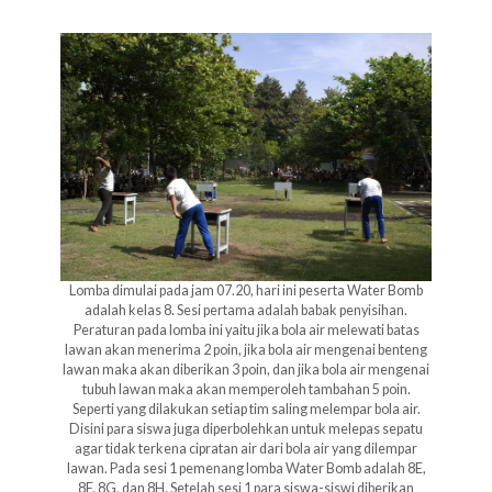
Lomba dimulai pada jam 07.20, hari ini peserta Water Bomb
adalah kelas 8. Sesi pertama adalah babak penyisihan.
Peraturan pada lomba ini yaitu jika bola air melewati batas
lawan akan menerima 2 poin, jika bola air mengenai benteng
lawan maka akan diberikan 3 poin, dan jika bola air mengenai
tubuh lawan maka akan memperoleh tambahan 5 poin.
Seperti yang dilakukan setiap tim saling melempar bola air.
Disini para siswa juga diperbolehkan untuk melepas sepatu
agar tidak terkena cipratan air dari bola air yang dilempar
lawan. Pada sesi 1 pemenang lomba Water Bomb adalah 8E,
8F, 8G, dan 8H. Setelah sesi 1 para siswa-siswi diberikan