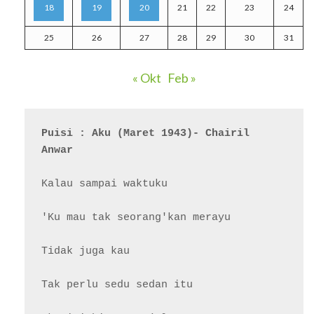
18
19
20
21
22
23
24
25
26
27
28
29
30
31
« Okt
Feb »
Puisi : Aku (Maret 1943)- Chairil 
Anwar
Kalau sampai waktuku

'Ku mau tak seorang'kan merayu

Tidak juga kau

Tak perlu sedu sedan itu
