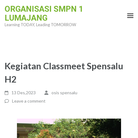
Skip
ORGANISASI SMPN 1
to
LUMAJANG
content
Learning TODAY, Leading TOMORROW
(Press
Enter)
Kegiatan Classmeet Spensalu
H2
13 Des,2023
osis spensalu
Leave a comment