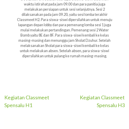
waktu istirahat pada jam 09.00 dan para panitia juga
melakukan persiapan untuk sesi selanjutnya. Sesi 2
dilaksanakan pada jam 09.20, yaitu sesi lomba terakhir
Classmeet H2. Para siswa-siswi dipersilahkan untuk menuju
lapangan depan lobby dan para pemenang lomba sesi 1 juga
mulai melakukan pertandingan. Pemenang sesi 2 Water
Bomb yaitu 8E dan 8F. Para siswa-siswi kembali ke kelas
masing-masing dan menunggu jam Sholat Dzuhur. Setelah
melaksanakan Sholat para siswa-siswi kembali ke kelas
untuk melakukan absen. Setelah absen, para siswa-siswi
dipersilahkan untuk pulang ke rumah masing-masing.
Navigasi
Kegiatan Classmeet
Kegiatan Classmeet
Spensalu H1
Spensalu H3
pos