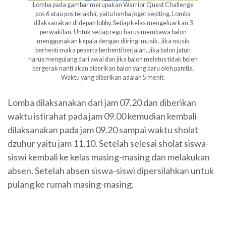
Lomba pada gambar merupakan Warrior Quest Challenge
pos 6 atau pos terakhir, yaitu lomba joget kepiting. Lomba
dilaksanakan di depan lobby. Setiap kelas mengeluarkan 3
perwakilan. Untuk setiap regu harus membawa balon
menggunakan kepala dengan diiringi musik. Jika musik
berhenti maka peserta berhenti berjalan. Jika balon jatuh
harus mengulang dari awal dan jika balon meletus tidak boleh
bergerak nanti akan diberikan balon yang baru oleh panitia.
Waktu yang diberikan adalah 5 menit.
Lomba dilaksanakan dari jam 07.20 dan diberikan
waktu istirahat pada jam 09.00 kemudian kembali
dilaksanakan pada jam 09.20 sampai waktu sholat
dzuhur yaitu jam 11.10. Setelah selesai sholat siswa-
siswi kembali ke kelas masing-masing dan melakukan
absen. Setelah absen siswa-siswi dipersilahkan untuk
pulang ke rumah masing-masing.