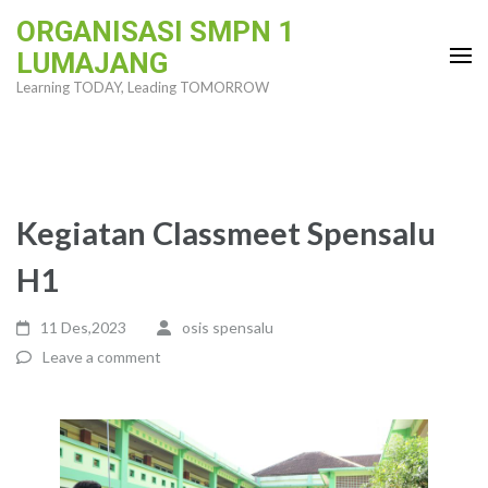
Skip
ORGANISASI SMPN 1
to
LUMAJANG
content
Learning TODAY, Leading TOMORROW
(Press
Enter)
Kegiatan Classmeet Spensalu
H1
11 Des,2023
osis spensalu
Leave a comment