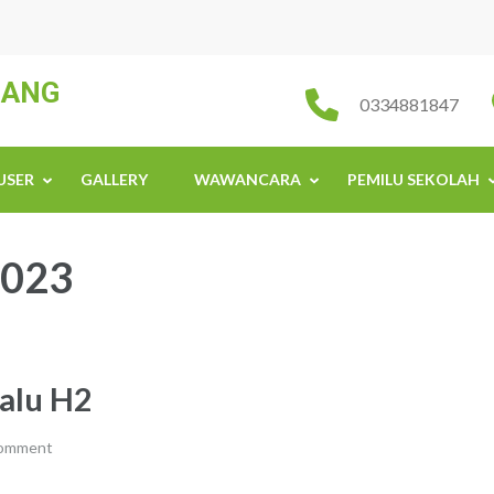
JANG
0334881847
USER
GALLERY
WAWANCARA
PEMILU SEKOLAH
2023
alu H2
comment