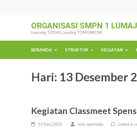
Skip
to
content
ORGANISASI SMPN 1 LUMA
(Press
Learning TODAY, Leading TOMORROW
Enter)
BERANDA
STRUKTUR
KEGIATAN
Hari:
13 Desember 
Kegiatan Classmeet Spens
13 Des,2023
osis spensalu
Leave a 