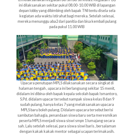
ini dilaksanakan sekitar pukul 08.00-10.00 WIB di lapangan
depan lobby yang dibimbing oleh bapak TNI tentu disela sela
kegiatan ada waktu istirahat bagi mereka. Setelah selesai,
mereka menunggu aba2 dari panitia dan bisa kembali pulang
pada pukul 11.00 WIB
Upacara penutupan MPLS dilaksanakan secara singkat di
halaman tengah , upacara ini berlangsung sekitar 15 menit,
didalam ini dibina oleh bapak kepala sekolah bapak Ismantoro,
S.Pd. didalam upacar tersebut nampak siswa kelas 8 dan 9
sudah pulang, hanya kelas 7 yang melaksanakan upacara
MPLS baru boleh pulang. Didalam upacara tersebut berisi
sambutan bahagia, penandaan siswa baru serta meresmikan
peserta MPLS menjadi siswa siswi smpn 1 lumajang secara
sah. Lalu setelah selesai, para siswa siswi baris , bersalaman
dengan kakak kakak mentor sebagai ucapan terimakasih.