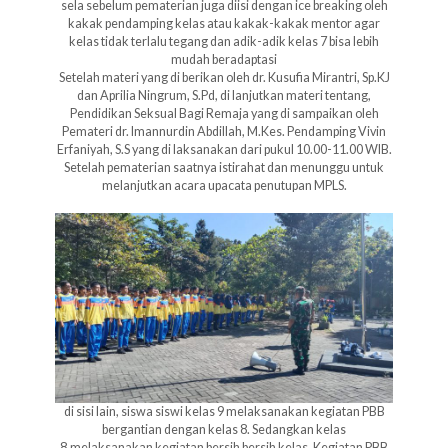
sela sebelum pematerian juga diisi dengan ice breaking oleh
kakak pendamping kelas atau kakak-kakak mentor agar
kelas tidak terlalu tegang dan adik-adik kelas 7 bisa lebih
mudah beradaptasi
Setelah materi yang di berikan oleh dr. Kusufia Mirantri, Sp.KJ
dan Aprilia Ningrum, S.Pd, di lanjutkan materi tentang,
Pendidikan Seksual Bagi Remaja yang di sampaikan oleh
Pemateri dr. Imannurdin Abdillah, M.Kes. Pendamping Vivin
Erfaniyah, S.S yang di laksanakan dari pukul 10.00-11.00 WIB.
Setelah pematerian saatnya istirahat dan menunggu untuk
melanjutkan acara upacata penutupan MPLS.
di sisi lain, siswa siswi kelas 9 melaksanakan kegiatan PBB
bergantian dengan kelas 8. Sedangkan kelas
8.melaksanakan kegiatan bersih bersih kelas. Kegiatan PBB