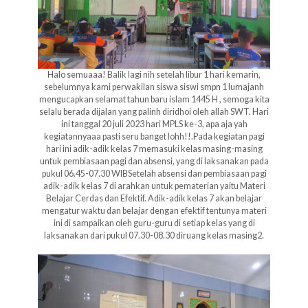
Halo semuaaa! Balik lagi nih setelah libur 1 hari kemarin,
sebelumnya kami perwakilan siswa siswi smpn 1 lumajanh
mengucapkan selamat tahun baru islam 1445 H , semoga kita
selalu berada dijalan yang palinh diridhoi oleh allah SWT. Hari
ini tanggal 20 juli 2023 hari MPLS ke-3, apa aja yah
kegiatannyaaa pasti seru banget lohh!!.Pada kegiatan pagi
hari ini adik-adik kelas 7 memasuki kelas masing-masing
untuk pembiasaan pagi dan absensi, yang di laksanakan pada
pukul 06.45-07.30 WIBSetelah absensi dan pembiasaan pagi
adik-adik kelas 7 di arahkan untuk pematerian yaitu Materi
Belajar Cerdas dan Efektif. Adik-adik kelas 7 akan belajar
mengatur waktu dan belajar dengan efektif tentunya materi
ini di sampaikan oleh guru-guru di setiap kelas yang di
laksanakan dari pukul 07.30-08.30 diruang kelas masing2.