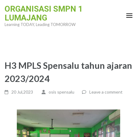
Skip
ORGANISASI SMPN 1
to
LUMAJANG
content
Learning TODAY, Leading TOMORROW
(Press
Enter)
H3 MPLS Spensalu tahun ajaran
2023/2024
20 Jul,2023
osis spensalu
Leave a comment