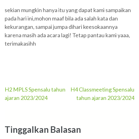
sekian mungkin hanya itu yang dapat kami sampaikan
pada hari ini,mohon maaf bila ada salah kata dan
kekurangan, sampai jumpa dihari keesokaannya
karena masih ada acara lagi! Tetap pantau kami yaaa,
terimakasihh
Navigasi
H2 MPLS Spensalu tahun
H4 Classmeeting Spensalu
ajaran 2023/2024
tahun ajaran 2023/2024
pos
Tinggalkan Balasan