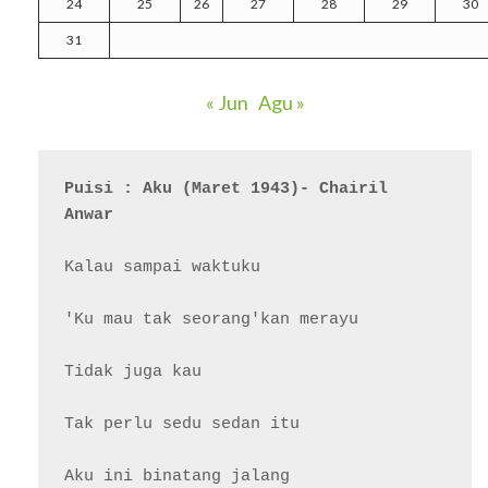
24
25
26
27
28
29
30
31
« Jun
Agu »
Puisi : Aku (Maret 1943)- Chairil 
Anwar
Kalau sampai waktuku

'Ku mau tak seorang'kan merayu

Tidak juga kau

Tak perlu sedu sedan itu

Aku ini binatang jalang
