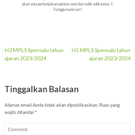
akan ada pertunjukan pentas seni dari adik adik kelas 7,
Tunggu kami ya!!
Navigasi
H3 MPLS Spensalu tahun
H5 MPLS Spensalu tahun
ajaran 2023/2024
ajaran 2023/2024
pos
Tinggalkan Balasan
Alamat email Anda tidak akan dipublikasikan.
Ruas yang
wajib ditandai
*
Comment