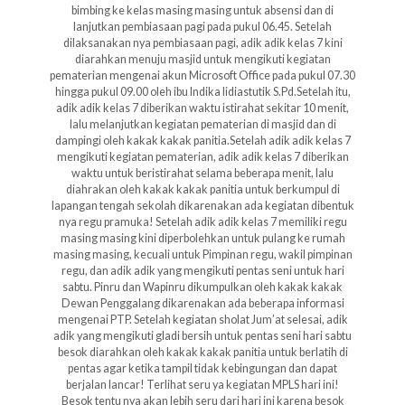
bimbing ke kelas masing masing untuk absensi dan di
lanjutkan pembiasaan pagi pada pukul 06.45. Setelah
dilaksanakan nya pembiasaan pagi, adik adik kelas 7 kini
diarahkan menuju masjid untuk mengikuti kegiatan
pematerian mengenai akun Microsoft Office pada pukul 07.30
hingga pukul 09.00 oleh ibu Indika lidiastutik S.Pd.Setelah itu,
adik adik kelas 7 diberikan waktu istirahat sekitar 10 menit,
lalu melanjutkan kegiatan pematerian di masjid dan di
dampingi oleh kakak kakak panitia.Setelah adik adik kelas 7
mengikuti kegiatan pematerian, adik adik kelas 7 diberikan
waktu untuk beristirahat selama beberapa menit, lalu
diahrakan oleh kakak kakak panitia untuk berkumpul di
lapangan tengah sekolah dikarenakan ada kegiatan dibentuk
nya regu pramuka! Setelah adik adik kelas 7 memiliki regu
masing masing kini diperbolehkan untuk pulang ke rumah
masing masing, kecuali untuk Pimpinan regu, wakil pimpinan
regu, dan adik adik yang mengikuti pentas seni untuk hari
sabtu. Pinru dan Wapinru dikumpulkan oleh kakak kakak
Dewan Penggalang dikarenakan ada beberapa informasi
mengenai PTP. Setelah kegiatan sholat Jum’at selesai, adik
adik yang mengikuti gladi bersih untuk pentas seni hari sabtu
besok diarahkan oleh kakak kakak panitia untuk berlatih di
pentas agar ketika tampil tidak kebingungan dan dapat
berjalan lancar! Terlihat seru ya kegiatan MPLS hari ini!
Besok tentu nya akan lebih seru dari hari ini karena besok