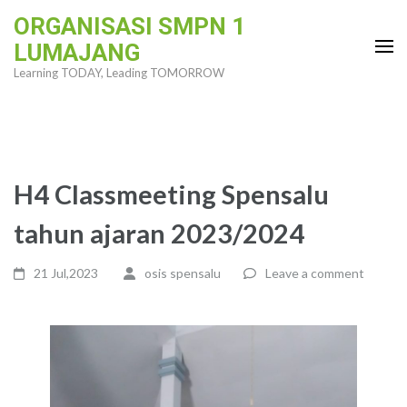
Skip
ORGANISASI SMPN 1
to
LUMAJANG
content
Learning TODAY, Leading TOMORROW
(Press
Enter)
H4 Classmeeting Spensalu
tahun ajaran 2023/2024
21 Jul,2023
osis spensalu
Leave a comment