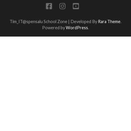
Tim_IT@spensalu
School Zone | Developed By
Rara Theme
.
Powered by
WordPress
.