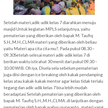
Setelah materi,adik-adik kelas 7 diarahkan menuju
masjid Untuk kegiatan MPLS selanjutnya, yaitu
pematerian yang diberikan oleh bapak M. Taufiq
S.H.,M.H.,CLMA materi yang diberikan oleh beliau
yaitu Materi apa cita cita mu?. Pada pukul 08.30 –
09.30Setelah selesai materi adik-adik kelas 7 di
berikan waktu istirahat 30 menit dari pukul 09.30 –
10.00 WIB. Oh iya, Disela sela sebelum pematerian
juga diisi dengan ice breaking oleh kakak pendamping
kelas atau kakak-kakak mentor agar kelas tidak terlalu
tegang dan adik-adik kelas 7 bisa lebih mudah
beradaptasi Setelah pematerian yang diberikan oleh
bapak M. Taufiq S.H.,M.H.,CLMA .di lanjutkan dengan
pematerian oleh bapak wahyu purwanto , materi yang