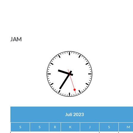
JAM
Juli 2023
S
S
R
K
J
S
M