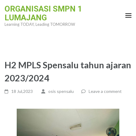
Skip
ORGANISASI SMPN 1
to
LUMAJANG
content
Learning TODAY, Leading TOMORROW
(Press
Enter)
H2 MPLS Spensalu tahun ajaran
2023/2024
18 Jul,2023
osis spensalu
Leave a comment