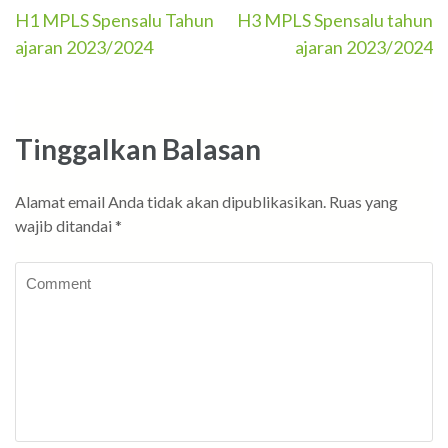
Navigasi
H1 MPLS Spensalu Tahun
H3 MPLS Spensalu tahun
ajaran 2023/2024
ajaran 2023/2024
pos
Tinggalkan Balasan
Alamat email Anda tidak akan dipublikasikan.
Ruas yang
wajib ditandai
*
Comment