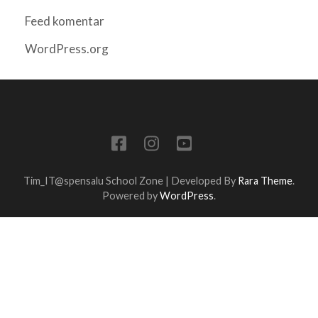
Feed komentar
WordPress.org
Tim_IT@spensalu
School Zone | Developed By
Rara Theme
.
Powered by
WordPress
.