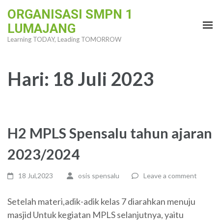
Skip
ORGANISASI SMPN 1
to
LUMAJANG
content
Learning TODAY, Leading TOMORROW
(Press
Enter)
Hari:
18 Juli 2023
H2 MPLS Spensalu tahun ajaran
2023/2024
18 Jul,2023
osis spensalu
Leave a comment
Setelah materi,adik-adik kelas 7 diarahkan menuju
masjid Untuk kegiatan MPLS selanjutnya, yaitu