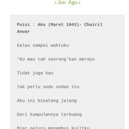
« Jun
Agu »
Puisi : Aku (Maret 1943)- Chairil 
Anwar
Kalau sampai waktuku

'Ku mau tak seorang'kan merayu

Tidak juga kau

Tak perlu sedu sedan itu

Aku ini binatang jalang

Dari kumpulannya terbuang

Biar peluru menembus kulitku
