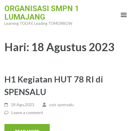
Skip
ORGANISASI SMPN 1
to
LUMAJANG
content
Learning TODAY, Leading TOMORROW
(Press
Enter)
Hari:
18 Agustus 2023
H1 Kegiatan HUT 78 RI di
SPENSALU
18 Agu,2023
osis spensalu
Leave a comment