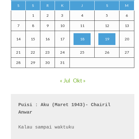
S
S
R
K
J
S
M
1
2
3
4
5
6
7
8
9
10
11
12
13
14
15
16
17
18
19
20
21
22
23
24
25
26
27
28
29
30
31
« Jul
Okt »
Puisi : Aku (Maret 1943)- Chairil 
Anwar
Kalau sampai waktuku
