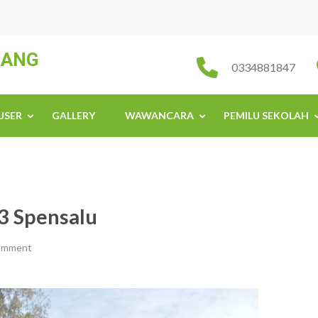
JANG
0334881847
USER
GALLERY
WAWANCARA
PEMILU SEKOLAH
3 Spensalu
comment