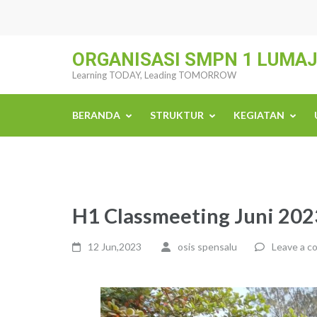
Skip
to
content
ORGANISASI SMPN 1 LUMA
(Press
Learning TODAY, Leading TOMORROW
Enter)
BERANDA
STRUKTUR
KEGIATAN
H1 Classmeeting Juni 202
12 Jun,2023
osis spensalu
Leave a 