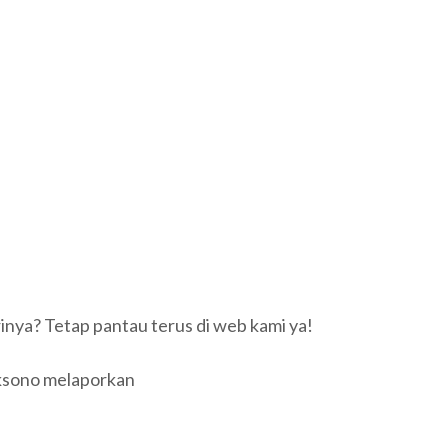
arinya? Tetap pantau terus di web kami ya!
aksono melaporkan