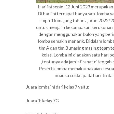
Hari ini senin, 12 Juni 2023 merupakan
Di hari ini terdapat hanya satu lomba y
smpn 1 lumajang tahun ajaran 2022/20
untuk menjalin kekompakan,kerukunan 
dengan menggunakan balon yang berisi
lomba semakin menarik. Didalam lomba 
tim A dan tim B ,masing masing team ter
kelas. Lomba ini diadakan satu hari 
,tentunya ada jam istirahat ditengah
Peserta lomba memakai pakaian sesua
nuansa coklat pada hari itu da
Juara lomba ini dari kelas 7 yaitu:
Juara 1: kelas 7G