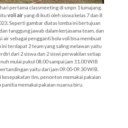
 hari pertama classmeeting di smpn 1 lumajang.
aitu
voli air
yang di ikuti oleh siswa kelas 7 dan 8
23. Seperti gambar diatas lomba ini bertujuan
dan tanggung jawab dalam kerjasama team, dan
 air sebagai pengganti bola voli bisa membuat
ini terdapat 2 team yang saling melawan yaitu
diri dari 2 siswa dan 2 siswi perwakilan setiap
penuh mulai pukul 08.00 sampai jam 11.00 WIB
 pertandingan yaitu dari jam 09.00-09.30 WIB.
i kesepakatan tim, penonton memakai pakaian
n panitia memakai pakaian nuansa biru.