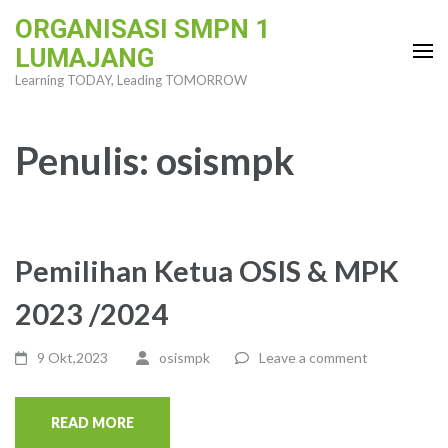
Skip
ORGANISASI SMPN 1
to
LUMAJANG
content
Learning TODAY, Leading TOMORROW
(Press
Enter)
Penulis:
osismpk
Pemilihan Ketua OSIS & MPK
2023 /2024
9 Okt,2023
osismpk
Leave a comment
READ MORE