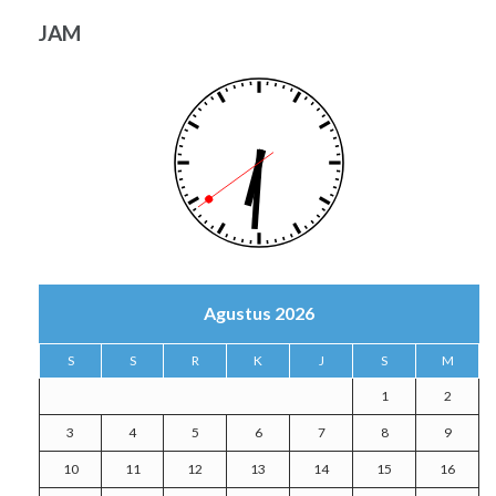
JAM
Agustus 2026
S
S
R
K
J
S
M
1
2
3
4
5
6
7
8
9
10
11
12
13
14
15
16