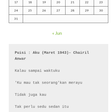
17
18
19
20
21
22
23
24
25
26
27
28
29
30
31
« Jun
Puisi : Aku (Maret 1943)- Chairil 
Anwar
Kalau sampai waktuku

'Ku mau tak seorang'kan merayu

Tidak juga kau

Tak perlu sedu sedan itu
