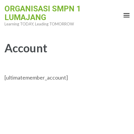
Skip
ORGANISASI SMPN 1
to
LUMAJANG
content
Learning TODAY, Leading TOMORROW
(Press
Enter)
Account
[ultimatemember_account]